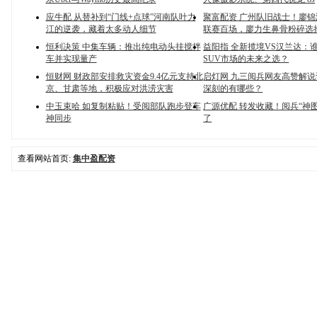
应牛配 从替补到“门线+点球”河南队叶力
聚富配资 广州队旧战士！廖
江的逆袭，藏着太多动人细节
联赛百场，廖力生鼻骨粉碎选
恒利决策 中集车辆：推出纯电动头挂搅拌
益阳指 全新揽境VS汉兰达：
车并实现量产
SUV市场的未来之选？
恒财网 财政部安排救灾资金9.4亿元支持北
启灯网 九三阅兵网友高赞解
京、甘肃等地，积极应对洪涝灾害
深刻的有哪些？
中玉束哈 如复制粘贴！受阅部队跑步登车
广源优配 转发收藏！阅兵“神
神同步
了
查看网站首页:
集中盈配资