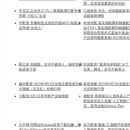
理，宜居宜游重塑历史街区
牛宝宝 占全市37.3%！黄埔新增47家专精
口袋超盘 河北：科技赋能提单产
特新“小巨人”企业
业延链助增收
牛配资 安徽制造业加快升级&#32;各路企
奇侠优配 嘉实领航聚利稳健配
业争做“合伙人”
合(FOF): 嘉实领航聚利稳健
有期混合型发起式基金中基金(F
产品资料概要更新(2025年06月
配亿多 高圆圆：岁月不败美人，她把优雅
玖富配资 “最美90岁奶奶”火
刻进骨子里
住美，网友：岁月不败美人
融丰配资 2025年9月5日全国主要批发市场
新富策略 2025年9月5日全国
大辣椒（北京红）价格行情
大豆价格行情
51配资 9月1日异辛醇产业链情报
速配资 券商观点|人形机器人
务院发布深入实施“人工智能+
见，英伟达推出Jetson Thor
九牛网 特斯拉Robotaxi应用下载狂飙，秒
东方配资 魅族 22 旗舰手机
杀Uber与Waymo历史最高纪录
人像摄影系统、第四代骁龙 8s