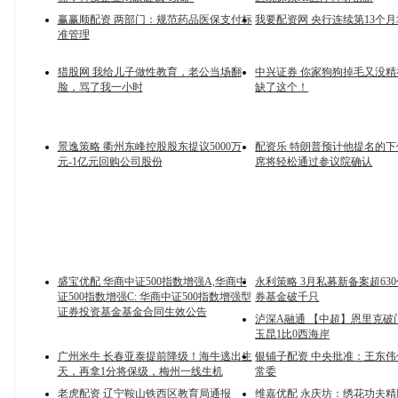
赢赢顺配资 两部门：规范药品医保支付标
我要配资网 央行连续第13个
准管理
猎股网 我给儿子做性教育，老公当场翻
中兴证券 你家狗狗掉毛又没
脸，骂了我一小时
缺了这个！
景逸策略 衢州东峰控股股东提议5000万
配资乐 特朗普预计他提名的
元-1亿元回购公司股份
席将轻松通过参议院确认
盛宝优配 华商中证500指数增强A,华商中
永利策略 3月私募新备案超63
证500指数增强C: 华商中证500指数增强型
券基金破千只
证券投资基金基金合同生效公告
泸深A融通 【中超】恩里克破
玉昆1比0西海岸
广州米牛 长春亚泰提前降级！海牛逃出生
银铺子配资 中央批准：王东
天，再拿1分将保级，梅州一线生机
常委
老虎配资 辽宁鞍山铁西区教育局通报
维嘉优配 永庆坊：绣花功夫