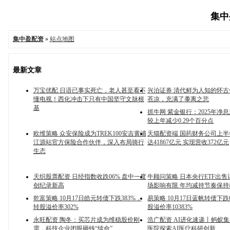
集中盈
集中盈配资
»
站点地图
最新文章
万宝优配 日语已事实死亡，老人甚至看不
兴泊证券 清代鲜为人知的怀
懂电视！西化冲击下只有中国坚守文脉根
苍凉，充满了黍离之悲
基
抓牛网 紫金银行：2025年净息差
较上年减少0.29个百分点
欧维策略 众安保险成为TREK100安吉黄浦
天猫配资端 国药财务公司上
江源站官方保险合作伙伴，深入布局骑行
达41867亿元 实现营收372亿元
生态
天织股票配资 日经指数收跌06% 盘中一度
牛顾问策略 日本央行ETF出
创纪录新高
场影响有限 年均减持节奏保持
乾富策略 10月17日皓元转债下跌383%，
易策略 10月17日蓝帆转债下跌
转股溢价率302%
股溢价率10383%
永旺配资 陶冬：买芯片成为维稳股价刚
浩广配资 AI进化速递丨蚂蚁
需，科技企业闭眼砸钱“续命”
医院探索AI医疗科研创新